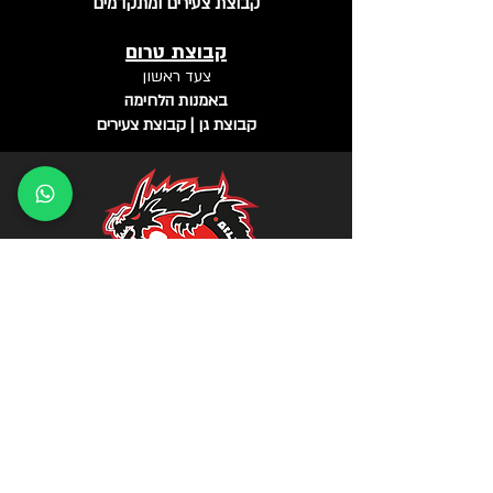
קבוצת צעירים ומתקדמים
קבוצת טרום
צעד ראשון
באמנות הלחימה
קבוצת גן | קבוצת צעירים
A-TEAM
קונג פו משולב
אומץ. הרמוניה. כבוד
Tel: 054-7414029