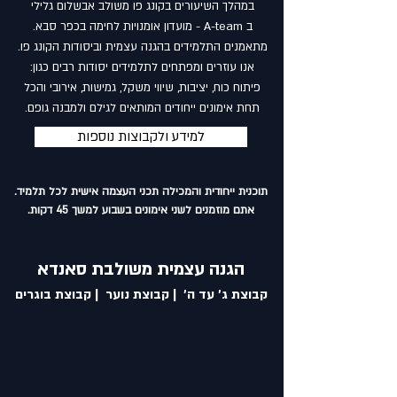
במהלך השיעורים ב​קונג פו משולב אבשלום גלילי
ב A-team - מועדון אומנויות לחימה בכפר סבא.
מתאמנים התלמידים בהגנה עצמית וביסודות הקונג פו.
אנו עוזרים ומפתחים לתלמידים יסודות רבים כגון:
פיתוח כוח, יציבות, שיווי משקל, גמישות, אירובי והכל
תחת אימונים ייחודים המותאים לגילם ולמבנה גופם.​​
למידע ולקבוצות נוספות
תוכנית ייחודית והמכילה תכני העצמה אישית לכל תלמיד.
אתם מוזמנים לשני אימונים בשבוע למשך 45 דקות.
הגנה עצמית משולבת סאנדא
קבוצת ג׳ עד ה׳ | קבוצת נוער | קבוצת בוגרים